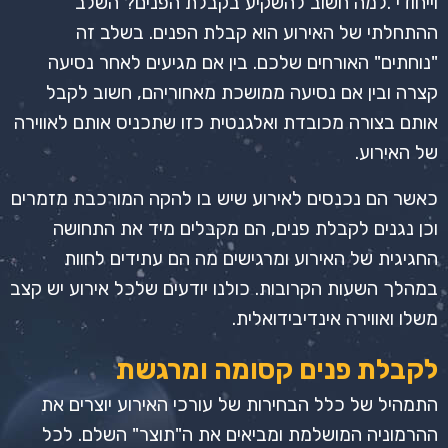
וייחודי
.
למה חשוב להשקיע בקבלת הפנים? השלב
ההתחלתי של האירוע הוא קבלת הפנים. בשלב זה
"נוחתים" האורחים שלכם. בין אם מגיעים לאחר נסיעה
קצרה ובין אם נסיעה ממושכת מאחוריהם, חשוב לקבל
אותם בצורה מכובדת ואלגנטית כזו שתכניס אותם לאווירה
של האירוע.
כאשר הם נכנסים לאירוע שיש בו להקה המורכבת מזמרים
וכן נגנים לקבלת פנים, הם מקבלים מיד את התחושה
החגיגית של האירוע ומרגישים מה הם עתידים לחוות
במהלך השעות הקרובות. כולנו יודעים שלכל אירוע יש קצב
משלו ואווירה אינדיבידואלית.
לקבלת פנים קסומה ומרגשת
התמהיל של כלל הבחירות של עורכי האירוע יוצרים את
ההרמוניה המושלמת ומביאים את ה"תוצר" השלם. לכל